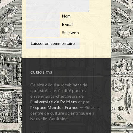
Nom
E-mail
Site web
CURIOSITAS
Ce site dédié aux cabinets de
curiosités a été initié par des
enseignants-chercheurs de
l’
université de Poitiers
et par
l’
Espace Mendes France
— Poitiers,
centre de culture scientifique en
Nouvelle-Aquitaine.