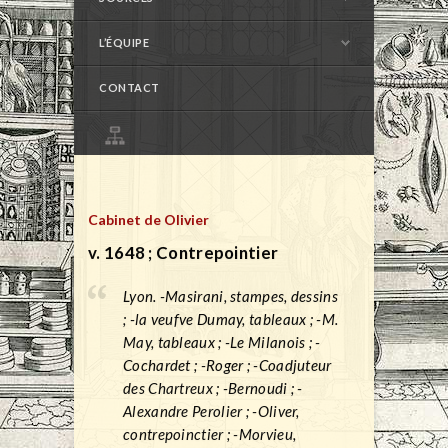
L’ÉQUIPE
CONTACT
Cabinet de Olivier
v. 1648 ; Contrepointier
Lyon. -Masirani, stampes, dessins
; -la veufve Dumay, tableaux ; -M.
May, tableaux ; -Le Milanois ; -
Cochardet ; -Roger ; -Coadjuteur
des Chartreux ; -Bernoudi ; -
Alexandre Perolier ; -Oliver,
contrepoinctier ; -Morvieu,