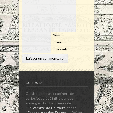
Nom
E-mail
Site web
CURIOSITAS
Ce site dédié aux cabinets de
curiosités a été initié par des
enseignants-chercheurs de
l’
université de Poitiers
et par
l’
Espace Mendes France
— Poitiers,