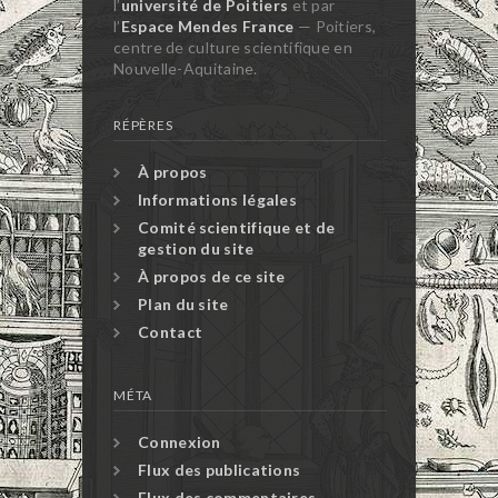
l’
université de Poitiers
et par
l’
Espace Mendes France
— Poitiers,
centre de culture scientifique en
Nouvelle-Aquitaine.
RÉPÈRES
À propos
Informations légales
Comité scientifique et de
gestion du site
À propos de ce site
Plan du site
Contact
MÉTA
Connexion
Flux des publications
Flux des commentaires