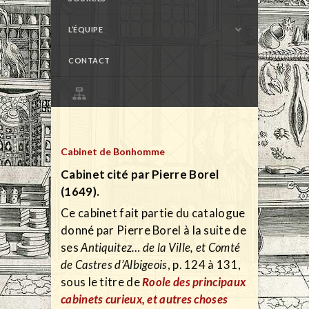
L’ÉQUIPE
CONTACT
Cabinet de Bonhomme
Cabinet cité par Pierre Borel
(1649).
Ce cabinet fait partie du catalogue
donné par Pierre Borel à la suite de
ses
Antiquitez… de la Ville, et Comté
de Castres d’Albigeois
, p. 124 à 131,
sous le titre de
Roole des principaux
cabinets curieux, et autres choses