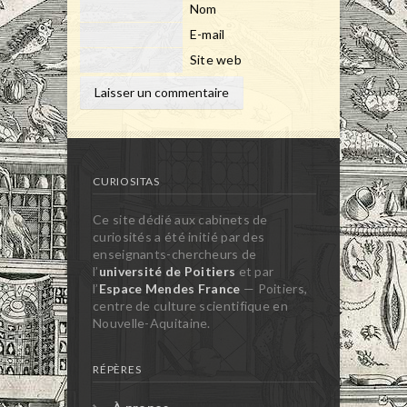
Nom
E-mail
Site web
CURIOSITAS
Ce site dédié aux cabinets de
curiosités a été initié par des
enseignants-chercheurs de
l’
université de Poitiers
et par
l’
Espace Mendes France
— Poitiers,
centre de culture scientifique en
Nouvelle-Aquitaine.
RÉPÈRES